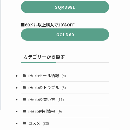
SQM3981
■60ドル以上購入で10％OFF
GOLD60
カテゴリーから探す
iHerbセール情報
(4)
iHerbのトラブル
(5)
iHerbの買い方
(11)
iHerb割引情報
(9)
コスメ
(30)