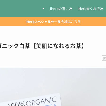
iHerbの買い方
iHerb安くお得に
iHerbスペシャルセール会場はこちら
ガニック白茶【美肌になれるお茶】
広