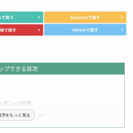
rbで買う
Amazon
Yahoo!
場
ップできる目次
e オーガニック白茶
目次をもっと見る